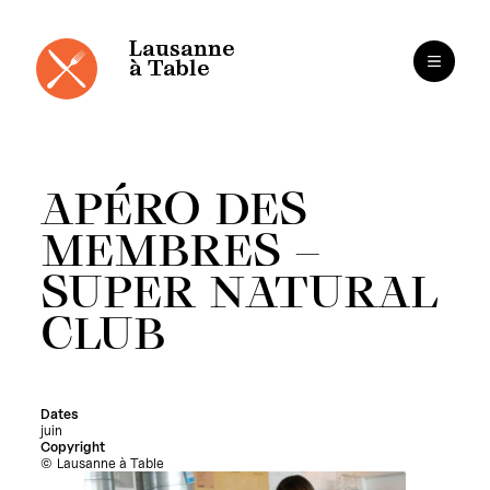
Panneau de gestion des cookies
Aller
au
contenu
Lausanne
à Table
APÉRO DES
MEMBRES –
SUPER NATURAL
CLUB
Dates
juin
Copyright
Lausanne à Table