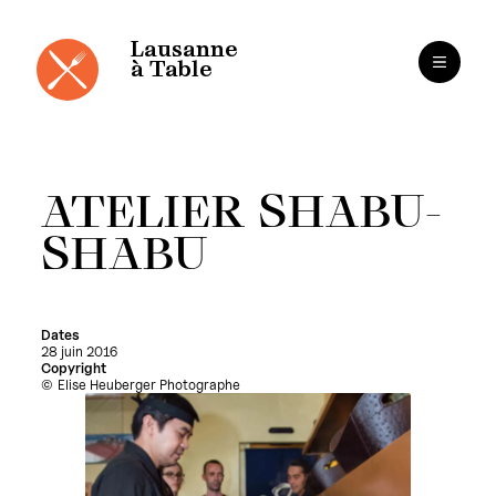
Panneau de gestion des cookies
Aller
au
contenu
Lausanne
à Table
ATELIER SHABU-
SHABU
Dates
28 juin 2016
Copyright
Elise Heuberger Photographe