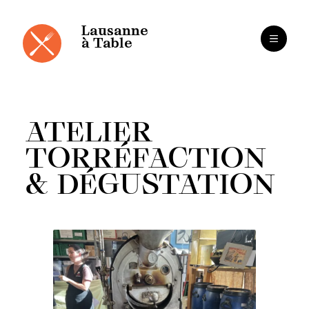
Panneau de gestion des cookies
Aller
au
contenu
Lausanne
à Table
ATELIER
TORRÉFACTION
& DÉGUSTATION