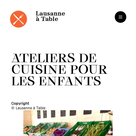
Panneau de gestion des cookies
Aller
au
contenu
Lausanne
à Table
ATELIERS DE
CUISINE POUR
LES ENFANTS
Copyright
Lausanne à Table