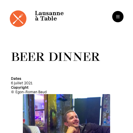
Panneau de gestion des cookies
Aller
au
contenu
Lausanne
à Table
BEER DINNER
Dates
6 juillet 2021
Copyright
Egon-Roman Baud