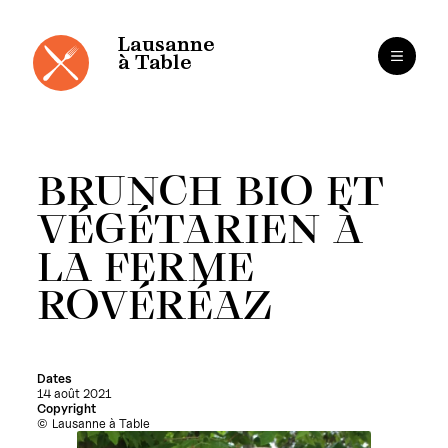
Panneau de gestion des cookies
Aller
au
contenu
Lausanne
à Table
BRUNCH BIO ET
VÉGÉTARIEN À
LA FERME
ROVÉRÉAZ
Dates
14 août 2021
Copyright
Lausanne à Table