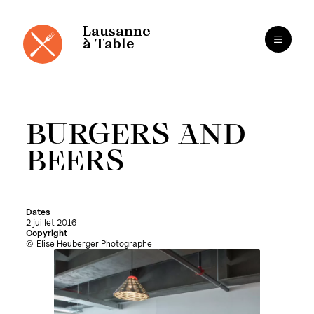
Panneau de gestion des cookies
Aller
au
contenu
Lausanne
à Table
BURGERS AND
BEERS
Dates
2 juillet 2016
Copyright
Elise Heuberger Photographe