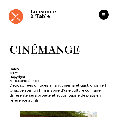
Panneau de gestion des cookies
Aller
au
contenu
Lausanne
à Table
CINÉMANGE
Dates
juillet
Copyright
Lausanne à Table
Deux soirées uniques alliant cinéma et gastronomie !
Chaque soir, un film inspiré d’une culture culinaire
différente sera projeté et accompagné de plats en
référence au film.