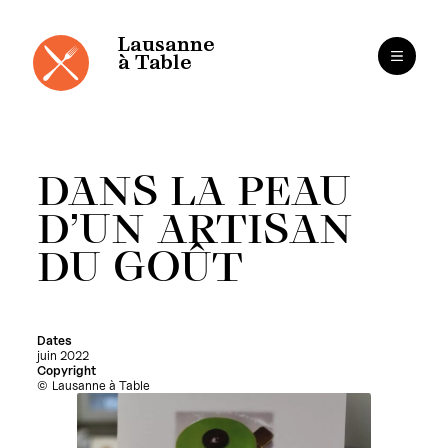
Panneau de gestion des cookies
Aller
au
contenu
Lausanne
à Table
DANS LA PEAU
D’UN ARTISAN
DU GOÛT
Dates
juin 2022
Copyright
Lausanne à Table