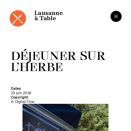
Panneau de gestion des cookies
Aller
au
contenu
Lausanne
à Table
DÉJEUNER SUR
L’HERBE
Dates
23 juin 2018
Copyright
Digital Flow