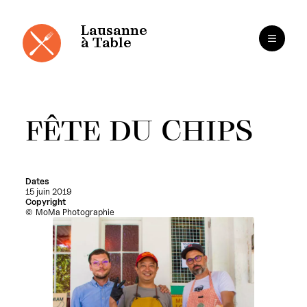
Panneau de gestion des cookies
Aller
au
contenu
Lausanne
à Table
FÊTE DU CHIPS
Dates
15 juin 2019
Copyright
MoMa Photographie