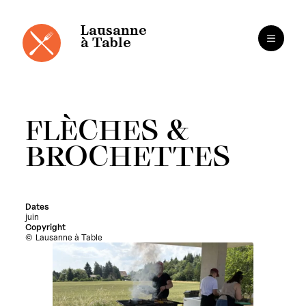
Panneau de gestion des cookies
Aller
au
contenu
Lausanne
à Table
FLÈCHES &
BROCHETTES
Dates
juin
Copyright
Lausanne à Table