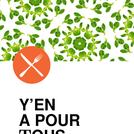
Y’EN
A POUR