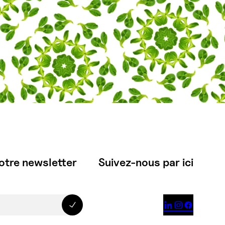
otre newsletter
Suivez-nous par ici


