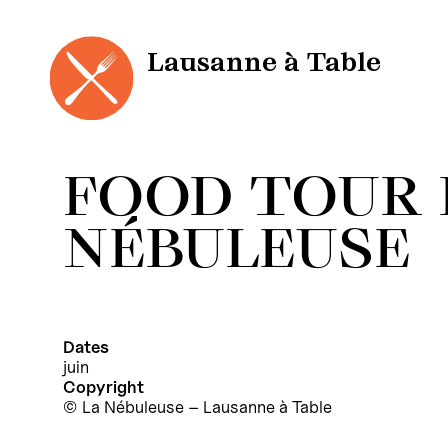
Panneau de gestion des cookies
Aller
au
contenu
Lausanne à Table
FOOD TOUR 
NÉBULEUSE
Dates
juin
Copyright
La Nébuleuse – Lausanne à Table