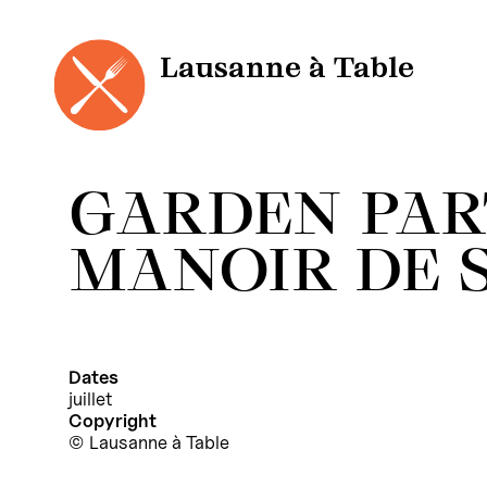
Panneau de gestion des cookies
Aller
au
contenu
Lausanne à Table
GARDEN PAR
MANOIR DE 
Dates
juillet
Copyright
Lausanne à Table