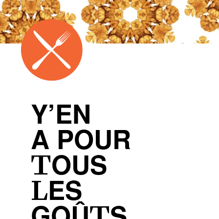
Y’EN
A POUR
TOUS
LES
GOÛTS