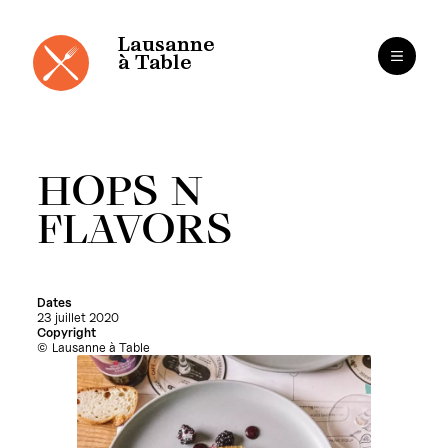
Panneau de gestion des cookies
Aller
au
contenu
Lausanne
à Table
HOPS N
FLAVORS
Dates
23 juillet 2020
Copyright
Lausanne à Table