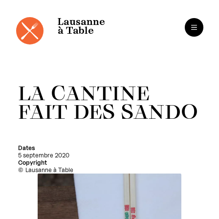
Panneau de gestion des cookies
Aller
au
contenu
Lausanne
à Table
LA CANTINE
FAIT DES SANDO
Dates
5 septembre 2020
Copyright
Lausanne à Table