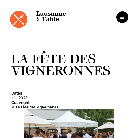
Panneau de gestion des cookies
Aller
au
contenu
Lausanne
à Table
LA FÊTE DES
VIGNERONNES
Dates
juin 2023
Copyright
La Fête des Vigneronnes