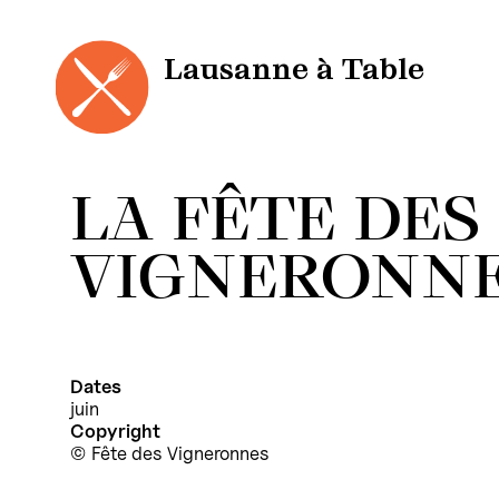
Panneau de gestion des cookies
Aller
au
contenu
Lausanne à Table
LA FÊTE DES
VIGNERONN
Dates
juin
Copyright
Fête des Vigneronnes