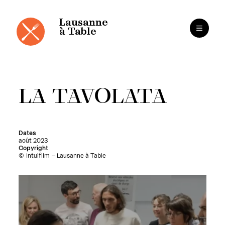
Panneau de gestion des cookies
Aller
au
contenu
Lausanne
à Table
LA TAVOLATA
Dates
août 2023
Copyright
Intuifilm – Lausanne à Table