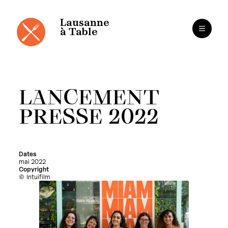
Panneau de gestion des cookies
Aller
au
contenu
Lausanne
à Table
LANCEMENT
PRESSE 2022
Dates
mai 2022
Copyright
Intuifilm