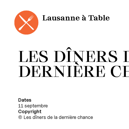
Panneau de gestion des cookies
Aller
au
contenu
Lausanne à Table
LES DÎNERS 
DERNIÈRE C
Dates
11 septembre
Copyright
Les dîners de la dernière chance