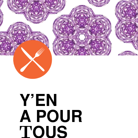
Y’EN
A POUR
TOUS