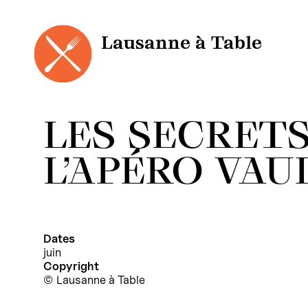
Panneau de gestion des cookies
Aller
au
contenu
Lausanne à Table
LES SECRETS
L’APÉRO VAU
Dates
juin
Copyright
Lausanne à Table