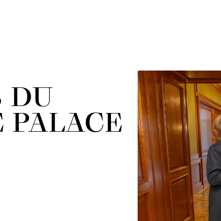
S DU
E PALACE