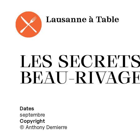
Panneau de gestion des cookies
Aller
au
contenu
Lausanne à Table
LES SECRET
BEAU-RIVAG
Dates
septembre
Copyright
Anthony Demierre