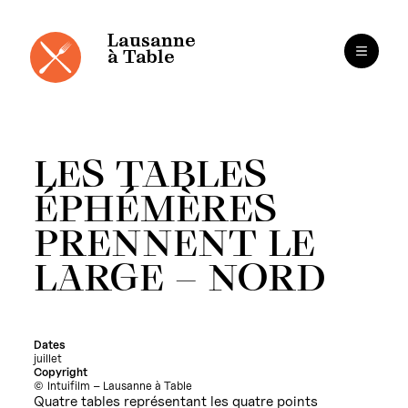
Panneau de gestion des cookies
Aller
au
contenu
Lausanne
à Table
LES TABLES
ÉPHÉMÈRES
PRENNENT LE
LARGE – NORD
Dates
juillet
Copyright
Intuifilm – Lausanne à Table
Quatre tables représentant les quatre points