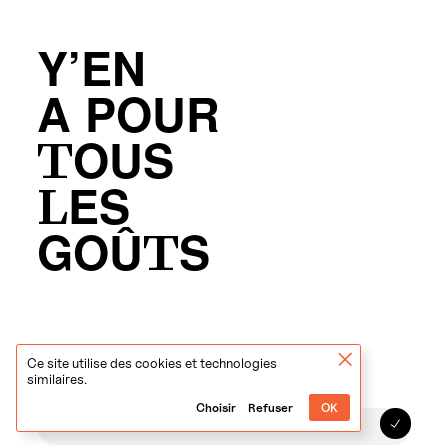
Y’EN
A POUR
TOUS
LES
GOÛTS
Inscrivez-vous à notre newsletter
Ce site utilise des cookies et technologies
similaires.
Choisir
Refuser
OK