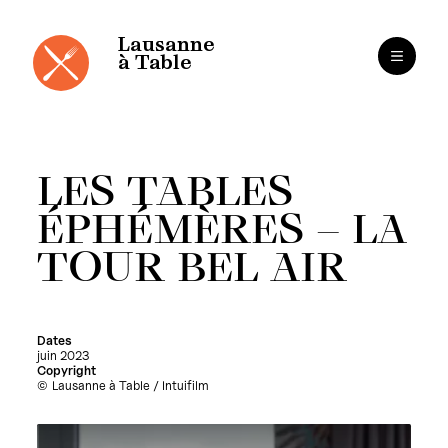
Panneau de gestion des cookies
Aller
au
contenu
Lausanne
à Table
LES TABLES
ÉPHÉMÈRES – LA
TOUR BEL AIR
Dates
juin 2023
Copyright
Lausanne à Table / Intuifilm