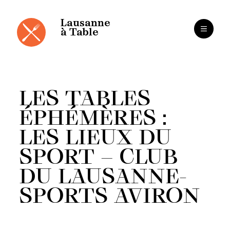
Panneau de gestion des cookies
Aller
au
contenu
Lausanne
à Table
LES TABLES
ÉPHÉMÈRES :
LES LIEUX DU
SPORT – CLUB
DU LAUSANNE-
SPORTS AVIRON