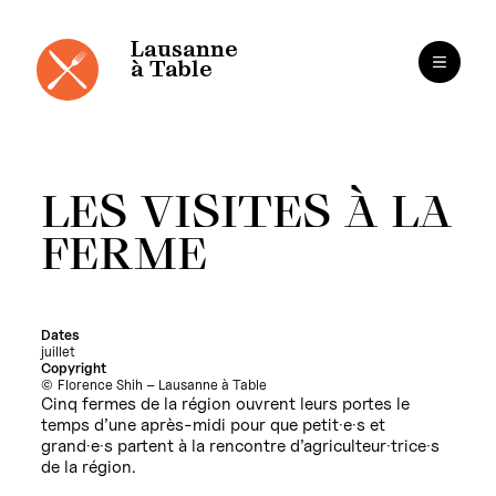
Panneau de gestion des cookies
Aller
au
contenu
Lausanne
à Table
LES VISITES À LA
FERME
Dates
juillet
Copyright
Florence Shih – Lausanne à Table
Cinq fermes de la région ouvrent leurs portes le
temps d’une après-midi pour que petit·e·s et
grand·e·s partent à la rencontre d’agriculteur·trice·s
de la région.