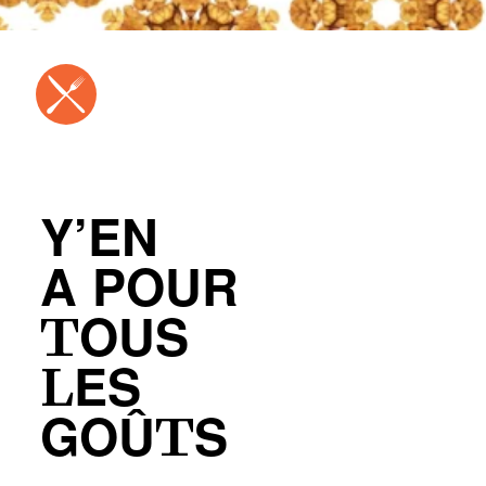
Y’EN
A POUR
TOUS
LES
GOÛTS