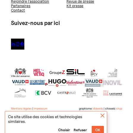
Rejoindre l’association
Revue de presse
Partenaires
Kit presse
Contact
Suivez-nous par ici



Mentions légales
|
Impressum
graphisme:
didwedo
| siteweb:
sirup
Ce site utilise des cookies et technologies
similaires.
Choisir
Refuser
OK