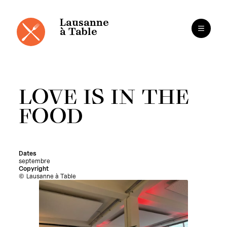
Panneau de gestion des cookies
Aller
au
contenu
Lausanne
à Table
LOVE IS IN THE
FOOD
Dates
septembre
Copyright
Lausanne à Table