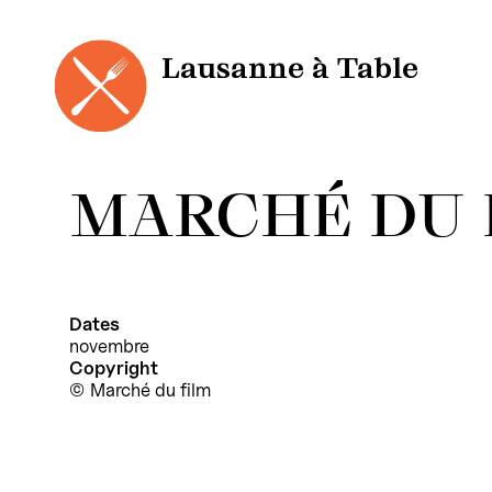
Panneau de gestion des cookies
Aller
au
contenu
Lausanne à Table
MARCHÉ DU 
Dates
novembre
Copyright
Marché du film