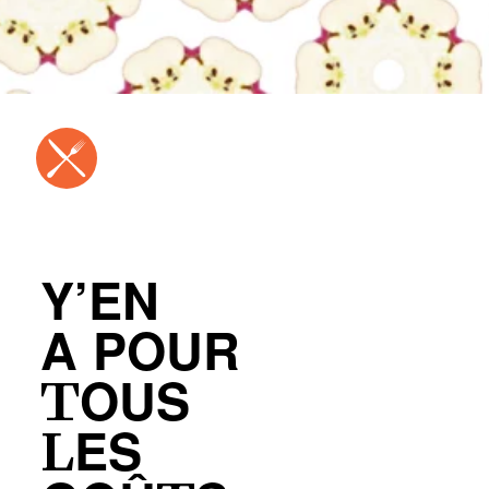
Y’EN
A POUR
TOUS
LES