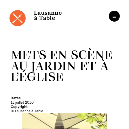
Panneau de gestion des cookies
Aller
au
contenu
Lausanne
à Table
METS EN SCÈNE
AU JARDIN ET À
L’ÉGLISE
Dates
12 juillet 2020
Copyright
Lausanne à Table