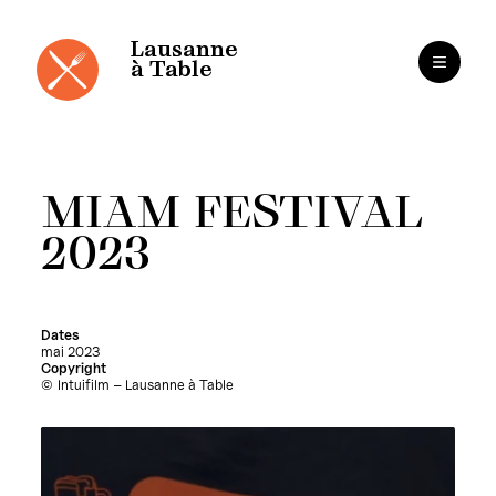
Panneau de gestion des cookies
Aller
au
contenu
Lausanne
à Table
MIAM FESTIVAL
2023
Dates
mai 2023
Copyright
Intuifilm – Lausanne à Table