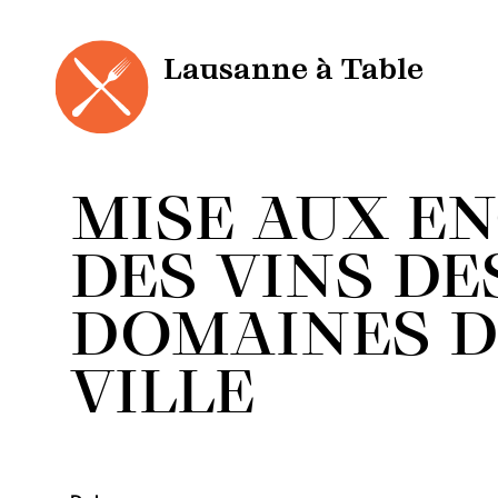
Panneau de gestion des cookies
Aller
au
contenu
Lausanne à Table
MISE AUX E
DES VINS DE
DOMAINES D
VILLE