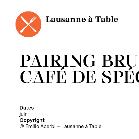
Panneau de gestion des cookies
Aller
au
contenu
Lausanne à Table
PAIRING BR
CAFÉ DE SPÉ
Dates
juin
Copyright
Emilio Acerbi – Lausanne à Table