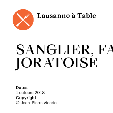
Panneau de gestion des cookies
Aller
au
contenu
Lausanne à Table
SANGLIER, 
JORATOISE
Dates
1 octobre 2018
Copyright
Jean-Pierre Vicario