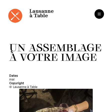
Panneau de gestion des cookies
Aller
au
contenu
Lausanne
à Table
UN ASSEMBLAGE
À VOTRE IMAGE
Dates
mai
Copyright
Lausanne à Table