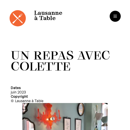
Panneau de gestion des cookies
Aller
au
contenu
Lausanne
à Table
UN REPAS AVEC
COLETTE
Dates
juin 2023
Copyright
Lausanne à Table