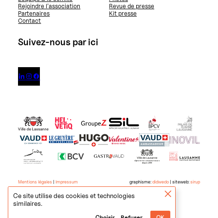
Rejoindre l’association
Revue de presse
Partenaires
Kit presse
Contact
Suivez-nous par ici



Mentions légales
|
Impressum
graphisme:
didwedo
| siteweb:
sirup
Ce site utilise des cookies et technologies
similaires.
Choisir
Refuser
OK