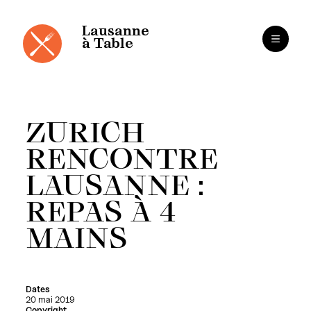
Panneau de gestion des cookies
Aller
au
contenu
Lausanne
à Table
ZURICH
RENCONTRE
LAUSANNE :
REPAS À 4
MAINS
Dates
20 mai 2019
Copyright