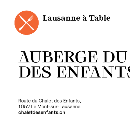
Panneau de gestion des cookies
Aller
au
contenu
Lausanne à Table
AUBERGE DU
DES ENFANT
Route du Chalet des Enfants,
1052 Le Mont-sur-Lausanne
chaletdesenfants.ch