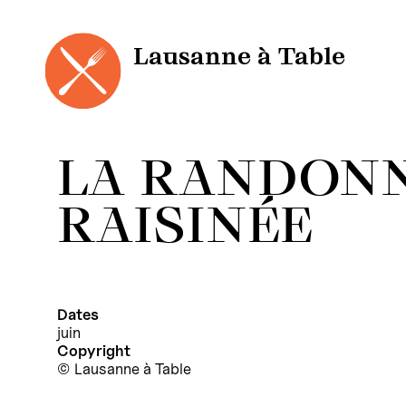
Panneau de gestion des cookies
Aller
au
contenu
Lausanne à Table
LA RANDONN
RAISINÉE
Dates
juin
Copyright
Lausanne à Table