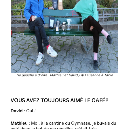
De gauche à droite : Mathieu et David /
©
Lausanne à Table
VOUS AVEZ TOUJOURS AIMÉ LE CAFÉ?
David
: Oui !
Mathieu
: Moi, à la cantine du Gymnase, je buvais du
café dans le but de me réveiller, c’était très