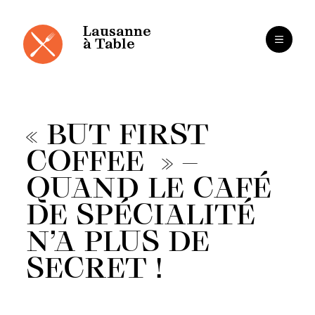
Panneau de gestion des cookies
Aller
au
contenu
Lausanne
à Table
« BUT FIRST
COFFEE » –
QUAND LE CAFÉ
DE SPÉCIALITÉ
N’A PLUS DE
SECRET !