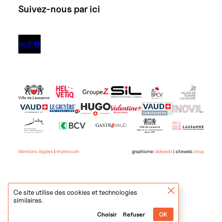
Suivez-nous par ici



Mentions légales
|
Impressum
graphisme:
didwedo
| siteweb:
sirup
Ce site utilise des cookies et technologies
similaires.
Choisir
Refuser
OK