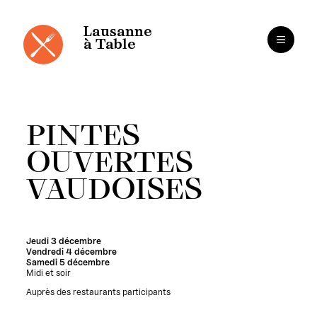
Panneau de gestion des cookies
Aller
au
contenu
Lausanne
à Table
PINTES
OUVERTES
VAUDOISES
Jeudi 3 décembre
Vendredi 4 décembre
Samedi 5 décembre
Midi et soir
Auprès des restaurants participants