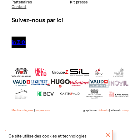
Partenaires
Kit presse
Contact
Suivez-nous par ici



Mentions légales
|
Impressum
graphisme:
didwedo
| siteweb:
sirup
Ce site utilise des cookies et technologies