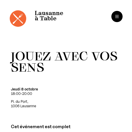
Panneau de gestion des cookies
Aller
au
contenu
Lausanne
à Table
JOUEZ AVEC VOS
SENS
Jeudi 8 octobre
18:00-20:00
Pl. du Port,
1006 Lausanne
Cet événement est complet