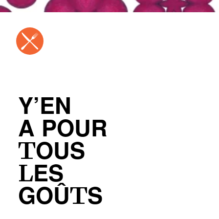
Y’EN
A POUR
TOUS
LES
GOÛTS