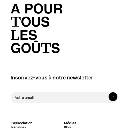
A POUR
TOUS
LES
GOÛTS
Inscrivez-vous à notre newsletter
L’association
Médias
Membres
Blog