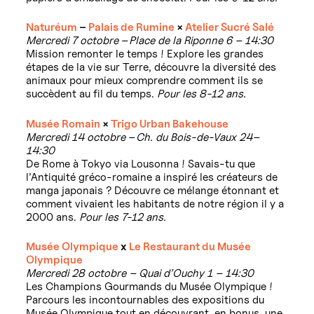
Naturéum
–
Palais de Rumine
×
Atelier Sucré Salé
Mercredi 7 octobre
–
Place de la Riponne 6 – 14:30
Mission remonter le temps ! Explore les grandes
étapes de la vie sur Terre, découvre la diversité des
animaux pour mieux comprendre comment ils se
succèdent au fil du temps.
Pour les 8-12 ans.
Musée Romain
×
Trigo Urban Bakehouse
Mercredi 14 octobre
–
Ch. du Bois-de-Vaux 24
–
14:30
De Rome à Tokyo via Lousonna ! Savais-tu que
l’Antiquité gréco-romaine a inspiré les créateurs de
manga japonais ? Découvre ce mélange étonnant et
comment vivaient les habitants de notre région il y a
2000 ans.
Pour les 7-12 ans.
Musée Olympique
x
Le Restaurant du Musée
Olympique
Mercredi 28 octobre – Quai d’Ouchy 1 – 14:30
Les Champions Gourmands du Musée Olympique !
Parcours les incontournables des expositions du
Musée Olympique tout en découvrant, en bonus, une