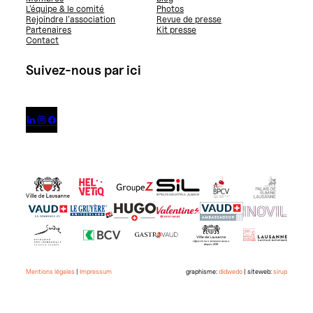
L’équipe & le comité
Photos
Rejoindre l’association
Revue de presse
Partenaires
Kit presse
Contact
Suivez-nous par ici



Mentions légales
|
Impressum
graphisme:
didwedo
| siteweb:
sirup