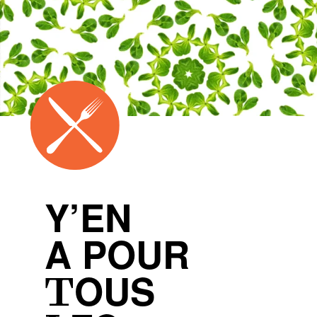
Y’EN
A POUR
TOUS