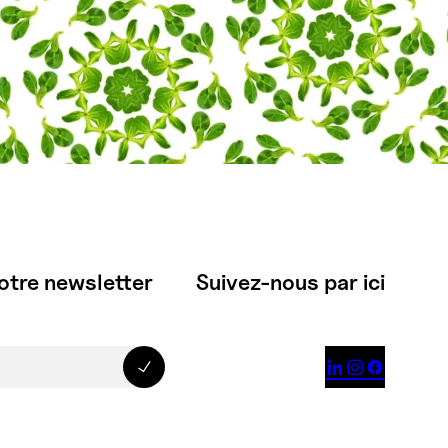
otre newsletter
Suivez-nous par ici


