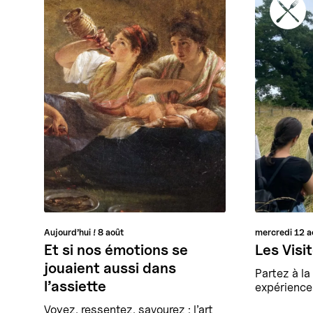
Aujourd’hui !
8 août
mercredi
12 a
Et si nos émotions se
Les Visi
jouaient aussi dans
Partez à l
l’assiette
expérience 
Voyez, ressentez, savourez : l’art