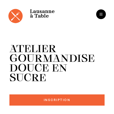
Panneau de gestion des cookies
Aller
au
contenu
Lausanne
à Table
ATELIER
GOURMANDISE
DOUCE EN
SUCRE
INSCRIPTION