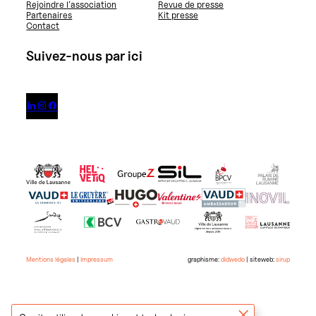
Rejoindre l’association
Revue de presse
Partenaires
Kit presse
Contact
Suivez-nous par ici



Mentions légales
|
Impressum
graphisme:
didwedo
| siteweb:
sirup