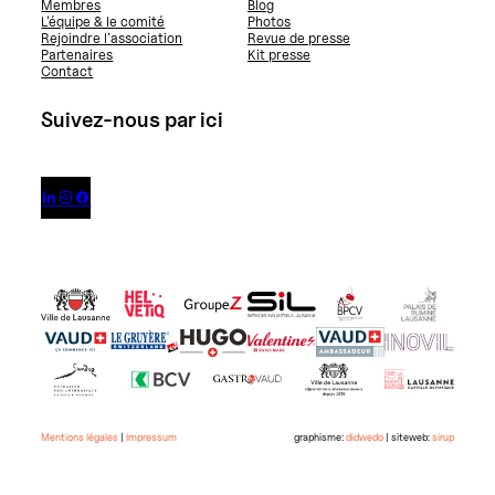
Membres
Blog
L’équipe & le comité
Photos
Rejoindre l’association
Revue de presse
Partenaires
Kit presse
Contact
Suivez-nous par ici



Mentions légales
|
Impressum
graphisme:
didwedo
| siteweb:
sirup