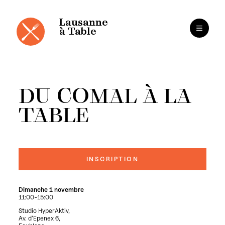
Panneau de gestion des cookies
Aller
au
contenu
Lausanne
à Table
DU COMAL À LA
TABLE
INSCRIPTION
Dimanche 1 novembre
11:00-15:00
Studio HyperAktiv,
Av. d’Epenex 6,