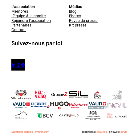
L’association
Médias
Membres
Blog
L’équipe & le comité
Photos
Rejoindre l’association
Revue de presse
Partenaires
Kit presse
Contact
Suivez-nous par ici



Mentions légales
|
Impressum
graphisme:
didwedo
| siteweb:
sirup