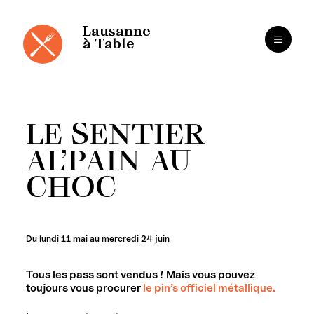
Panneau de gestion des cookies
Aller
au
contenu
Lausanne
à Table
LE SENTIER
AL’PAIN AU
CHOC
Du lundi 11 mai au mercredi 24 juin
Tous les pass sont vendus ! Mais vous pouvez
toujours vous procurer
le pin’s officiel métallique.